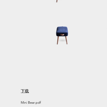
下载
Mini Bear.pdf