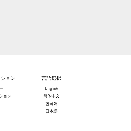
ーション
言語選択
ー
English
ション
简体中文
한국어
日本語