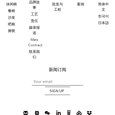
品牌故
休闲椅
批发与
案例
简体中
事
工程
文
餐椅
工艺
한국어
沙发
责任
日本語
吧椅
媒体报
脚凳
道
Matz
Contract
联系我
们
新闻订阅